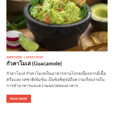
APPETIZER
/
LATEST POST
กัวคาโมเล่ (Guacamole)
กัวคาโมเล่ กัวคาโมเล่เป็นอาหารจานโปรดเนื่องจากมีเนื้อ
ครีมและรสชาติเข้มข้น เป็นข้อพิสูจน์ถึงความเรียบง่ายใน
การทำอาหารและความฉลาดของอาหาร
READ MORE