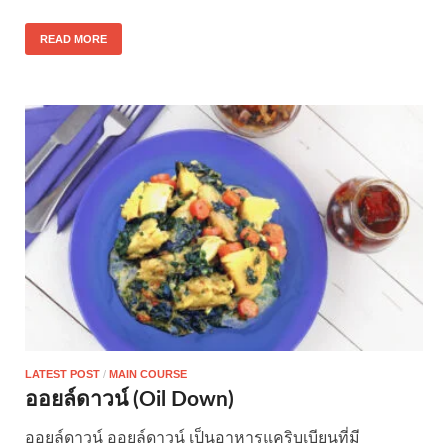
READ MORE
LATEST POST
/
MAIN COURSE
ออยล์ดาวน์ (Oil Down)
ออยล์ดาวน์ ออยล์ดาวน์ เป็นอาหารแคริบเบียนที่มี