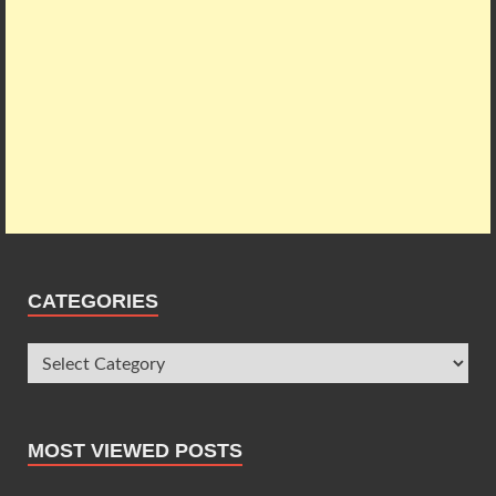
CATEGORIES
MOST VIEWED POSTS