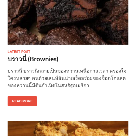
LATEST POST
บราวนี่ (Brownies)
บราวนี่ บราวนี่กลายเป็นของหวานเหนือกาลเวลา ครองใจ
ใครหลายๆ คนด้วยเสน่ห์อันน่าเอร็ดอร่อยของช็อกโกแลต
ของหวานนี้มีต้นกำเนิดในสหรัฐอเมริกา
READ MORE