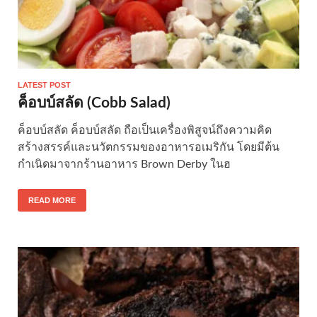
LATEST POST
ค็อบบ์สลัด (Cobb Salad)
ค็อบบ์สลัด ค็อบบ์สลัด ถือเป็นเครื่องพิสูจน์ถึงความคิด
สร้างสรรค์และนวัตกรรมของอาหารอเมริกัน โดยมีต้น
กำเนิดมาจากร้านอาหาร Brown Derby ในฮ
READ MORE