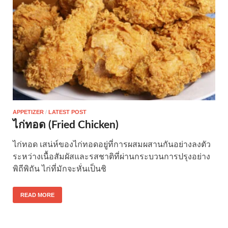
APPETIZER
/
LATEST POST
ไก่ทอด (Fried Chicken)
ไก่ทอด เสน่ห์ของไก่ทอดอยู่ที่การผสมผสานกันอย่างลงตัว
ระหว่างเนื้อสัมผัสและรสชาติที่ผ่านกระบวนการปรุงอย่าง
พิถีพิถัน ไก่ที่มักจะหั่นเป็นชิ
READ MORE