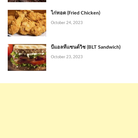
ไก่ทอด (Fried Chicken)
October 24, 2023
บีแอลทีแซนด์วิช (BLT Sandwich)
October 23, 2023