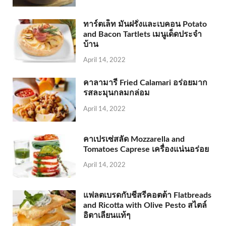
ทาร์ตเล็ท มันฝรั่งและเบคอน Potato
and Bacon Tartlets เมนูเด็ดประจำ
บ้าน
April 14, 2022
คาลามารี Fried Calamari อร่อยมาก
รสละมุนกลมกล่อม
April 14, 2022
คาเปรเซ่สลัด Mozzarella and
Tomatoes Caprese เครื่องแน่นอร่อย
April 14, 2022
แฟลตเบรดกับชีสรีคอตต้า Flatbreads
and Ricotta with Olive Pesto สไตล์
อิตาเลียนแท้ๆ