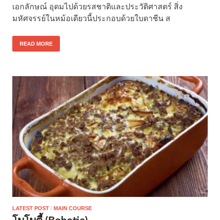
เอกลักษณ์ อุดมไปด้วยรสชาติและประวัติศาสตร์ สิ่ง
มหัศจรรย์ในหม้อเดียวนี้ประกอบด้วยใบดาชีน ส
READ MORE
LATEST POST
/
MAIN COURSE