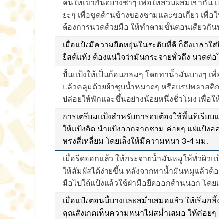
คนให้เข้ากันอย่างช้าๆ เพื่อให้ส่วนผสมเข้ากั
ยะๆ เพื่อขูดด้านข้างของชามและขอเกี่ยว เพื่อใ
ต้องการนวดด้วยมือ ให้ทำตามขั้นตอนเดียวกันบน
เมื่อแป้งมีความยืดหยุ่นในระดับที่ดี ก็ถึงเวลาใ
ยีสต์แห้ง ต้องแน่ใจว่ามันกระจายทั่วถึง นวดต่
ปั้นแป้งให้เป็นก้อนกลมๆ โดยทาน้ำมันบางๆ เพื่
แล้วคลุมด้วยผ้าชุบน้ำหมาดๆ หรือแรปพลาสติกเพ
ปล่อยให้พักและขึ้นอย่างน้อยหนึ่งชั่วโมง เพื่
การเตรียมแป้งสำหรับการอบต้องใช้พื้นที่เรียบแ
ให้แป้งติด นำแป้งออกจากชาม ค่อยๆ แผ่แป้งออก
ทรงสี่เหลี่ยม โดยเล็งให้มีความหนา 3-4 มม.
เมื่อรีดออกแล้ว ให้กระจายน้ำมันหมูให้ทั่วผิว
ให้สัมผัสได้ง่ายขึ้น หลังจากทาน้ำมันหมูแล้วต
มือไปใต้แป้งแล้วใช้ฝ่ามือยืดออกด้านนอก โดยเล
เมื่อแป้งตอนนี้บางและสม่ำเสมอแล้ว ให้เริ่มกลิ้
คุณสังเกตเห็นความหนาไม่สม่ำเสมอ ให้ค่อยๆ 