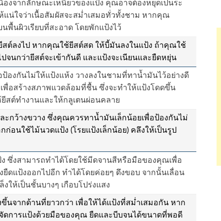
น เนื่องจากลักษณะเหนียวของแป้ง คุณอาจต้องหยุดเป็นระ
ห้แน่ใจว่าเนื้อสัมผัสจะสม่ำเสมอทั่วทั้งชาม หากคุณ
พื้นผิวเรียบที่สะอาด โดยพักแป้งไว้
ส่ยีสต์ลงไป หากคุณใช้ยีสต์สด ให้บี้มันลงในแป้ง ถ้าคุณใช้
อไปจนกว่ายีสต์จะเข้ากันดี และแป้งจะเนียนและยืดหยุ่น
อป้องกันไม่ให้แป้งแห้ง วางลงในชามที่ทาน้ำมันไว้อย่างดี
ื่อสร้างสภาพแวดล้อมที่ชื้น ซึ่งจะทำให้แป้งโดดขึ้น
อให้ยีสต์ทำงานและให้กลูเตนผ่อนคลาย
ละกว้างขวาง ซึ่งคุณควรทาน้ำมันเล็กน้อยเพื่อป้องกันไม่
ก่อนใช้ไม้นวดแป้ง (โรยแป้งเล็กน้อย) คลึงให้เป็นรูป
แป้ง ซึ่งสามารถทำได้โดยใช้มีดจานสีหรือมือของคุณเพื่อ
้องยืดแป้งออกไปอีก ทำได้โดยค่อยๆ ดึงขอบ จากนั้นเลื่อน
็งให้เป็นชั้นบางๆ เกือบโปร่งแสง
งขึ้นจากด้านที่ยาวกว่า เพื่อให้ได้แป้งที่สม่ำเสมอกัน หาก
จัดการแป้งด้วยมือของคุณ ยืดและบีบจนได้ขนาดที่พอดี