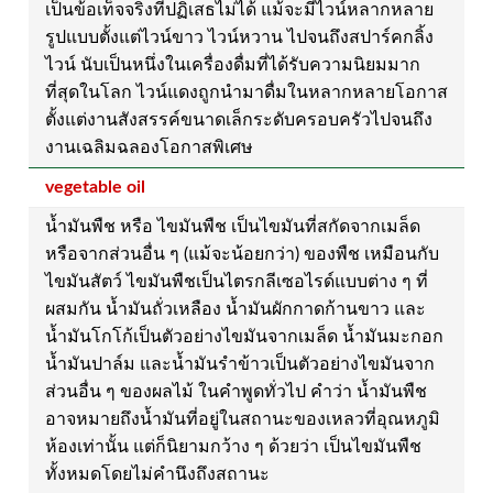
เป็นข้อเท็จจริงที่ปฏิเสธไม่ได้ แม้จะมีไวน์หลากหลาย
รูปแบบตั้งแต่ไวน์ขาว ไวน์หวาน ไปจนถึงสปาร์คกลิ้ง
ไวน์ นับเป็นหนึ่งในเครื่องดื่มที่ได้รับความนิยมมาก
ที่สุดในโลก ไวน์แดงถูกนำมาดื่มในหลากหลายโอกาส
ตั้งแต่งานสังสรรค์ขนาดเล็กระดับครอบครัวไปจนถึง
งานเฉลิมฉลองโอกาสพิเศษ
vegetable oil
น้ำมันพืช หรือ ไขมันพืช เป็นไขมันที่สกัดจากเมล็ด
หรือจากส่วนอื่น ๆ (แม้จะน้อยกว่า) ของพืช เหมือนกับ
ไขมันสัตว์ ไขมันพืชเป็นไตรกลีเซอไรด์แบบต่าง ๆ ที่
ผสมกัน น้ำมันถั่วเหลือง น้ำมันผักกาดก้านขาว และ
น้ำมันโกโก้เป็นตัวอย่างไขมันจากเมล็ด น้ำมันมะกอก
น้ำมันปาล์ม และน้ำมันรำข้าวเป็นตัวอย่างไขมันจาก
ส่วนอื่น ๆ ของผลไม้ ในคำพูดทั่วไป คำว่า น้ำมันพืช
อาจหมายถึงน้ำมันที่อยู่ในสถานะของเหลวที่อุณหภูมิ
ห้องเท่านั้น แต่ก็นิยามกว้าง ๆ ด้วยว่า เป็นไขมันพืช
ทั้งหมดโดยไม่คำนึงถึงสถานะ