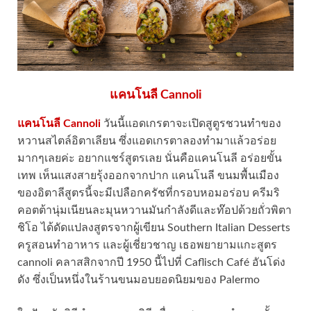
แคนโนลี Cannoli
แคนโนลี Cannoli
วันนี้แอดเกรตาจะเปิดสูตูรชวนทำของ
หวานสไตล์อิตาเลียน ซึ่งแอดเกรตาลองทำมาแล้วอร่อย
มากๆเลยค่ะ อยากแชร์สูตรเลย นั่นคือแคนโนลี อร่อยขั้น
เทพ เห็นแสงสายรุ้งออกจากปาก แคนโนลี ขนมพื้นเมือง
ของอิตาลีสูตรนี้จะมีเปลือกครัชที่กรอบหอมอร่อบ ครีมริ
คอตต้านุ่มเนียนละมุนหวานมันกำลังดีและท๊อปด้วยถั่วพิตา
ชิโอ ได้ดัดแปลงสูตรจากผู้เขียน Southern Italian Desserts
ครูสอนทำอาหาร และผู้เชี่ยวชาญ เธอพยายามแกะสูตร
cannoli คลาสสิกจากปี 1950 นี้ไปที่ Caflisch Café อันโด่ง
ดัง ซึ่งเป็นหนึ่งในร้านขนมอบยอดนิยมของ Palermo