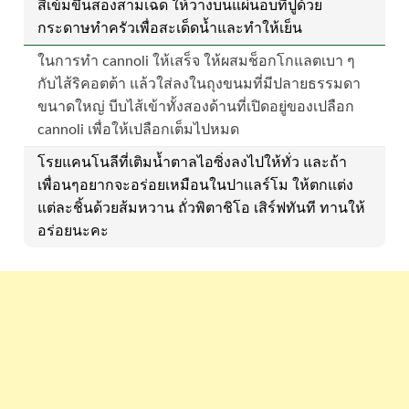
สีเข้มขึ้นสองสามเฉด ให้วางบนแผ่นอบที่ปูด้วย
กระดาษทำครัวเพื่อสะเด็ดน้ำและทำให้เย็น
ในการทำ cannoli ให้เสร็จ ให้ผสมช็อกโกแลตเบา ๆ
กับไส้ริคอตต้า แล้วใส่ลงในถุงขนมที่มีปลายธรรมดา
ขนาดใหญ่ บีบไส้เข้าทั้งสองด้านที่เปิดอยู่ของเปลือก
cannoli เพื่อให้เปลือกเต็มไปหมด
โรยแคนโนลีที่เติมน้ำตาลไอซิ่งลงไปให้ทั่ว และถ้า
เพื่อนๆอยากจะอร่อยเหมือนในปาแลร์โม ให้ตกแต่ง
แต่ละชิ้นด้วยส้มหวาน ถั่วพิตาชิโอ เสิร์ฟทันที ทานให้
อร่อยนะคะ