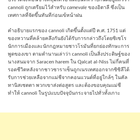
cannoli ถูกเตรียมไว้สำหรับ
carnevale
ของอิตาลี ซึ่งเป็น
เทศกาลที่จัดขึ้นทันทีก่อนเข้หน้าฝน
คำอธิบายแรกของ cannoli เกิดขึ้นตั้งแต่ปี ค.ศ. 1751 แต่
ของหวานที่คล้ายคลึงกันยังได้รับการกล่าวถึงโดยซิเซโร
นักการเมืองและนักกฎหมายชาวโรมันที่ยกย่องทักษะการ
พูดของเขา ตามตำนานเล่าว่า cannoli เป็นสิ่งประดิษฐ์ของ
นางสนมจาก Saracen harem ใน Qalcat al-Niss ไม่กี่คนที่
รอดชีวิตหลังจากชาวซาราเซ็นถูกเนรเทศออกจากซิซิลีได้
รับการช่วยเหลือจากแม่ชีจากคอนแวนต์ที่อยู่ใกล้ๆ ในคัล
ทานิสเซตตา พวกเขาส่งต่อสูตร และต้องขอบคุณแม่ชี
ทำให้ cannoli ในรูปแบบปัจจุบันกระจายไปทั่วทั้งเกาะ