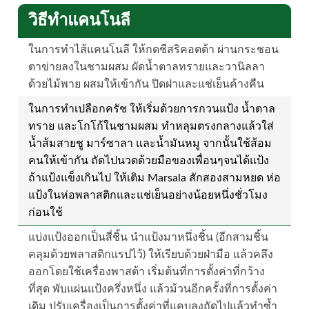
วิธีทำแคนโนลี
ในการทำไส้แคนโนลี ให้กดชีสริคอตต้า ผ่านกระชอน
ตาข่ายลงในชามผสม ผัดน้ำตาลทรายและวานิลลา
ด้วยไม้พาย ผสมให้เข้ากัน ปิดฝาและแช่เย็นค้างคืน
ในการทำเปลือกครัช ให้เริ่มด้วยการกวนแป้ง น้ำตาล
ทราย และโกโก้ในชามผสม ทำหลุมตรงกลางแล้วใส่
น้ำส้มสายชู มาร์ซาลา และน้ำมันหมู จากนั้นใช้ส้อม
คนให้เข้ากัน ถัดไปนวดด้วยมือของเพื่อนๆจนได้แป้ง
ถ้าแป้งแข็งเกินไป ให้เติม Marsala สักสองสามหยด ห่อ
แป้งในห่อพลาสติกและแช่เย็นอย่างน้อยหนึ่งชั่วโมง
ก่อนใช้
แบ่งแป้งออกเป็นสี่ชิ้น นำแป้งมาหนึ่งชิ้น (อีกสามชิ้น
คลุมด้วยพลาสติกแรปไว้) ให้เรียบด้วยฝ่ามือ แล้วคลึง
ออกโดยใช้เครื่องพาสต้า เริ่มต้นที่การตั้งค่าที่กว้าง
ที่สุด พับแผ่นแป้งครึ่งหนึ่ง แล้วม้วนอีกครั้งที่การตั้งค่า
เดิม ปรับเครื่องเป็นการตั้งค่าที่แคบลงถัดไปแล้วทำซ้ำ