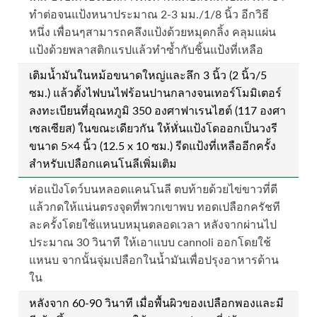
ทำต่อจนแป้งหนาประมาณ 2-3 มม./1/8 นิ้ว อีกวิธี
หนึ่ง เพื่อนๆสามารถคลึงแป้งด้วยหมุดกลิ้ง คลุมแผ่น
แป้งด้วยพลาสติกแรปแล้วทำซ้ำกับชิ้นแป้งที่เหลือ
เติมน้ำมันในหม้อขนาดใหญ่และลึก 3 นิ้ว (2 นิ้ว/5
ซม.) แล้วตั้งไฟบนไฟร้อนปานกลางจนเทอร์โมมิเตอร์
ลงทะเบียนที่อุณหภูมิ 350 องศาฟาเรนไฮต์ (117 องศา
เซลเซียส) ในขณะเดียวกัน ให้หั่นแป้งโดออกเป็นวงรี
ขนาด 5×4 นิ้ว (12.5 x 10 ซม.) รีดแป้งที่เหลืออีกครั้ง
สำหรับเปลือกแคนโนลีเพิ่มเติม
ห่อแป้งโดว์บนหลอดแคนโนลี ตบท้ายด้วยไข่ขาวที่ตี
แล้วกดให้แน่นตรงจุดที่พวกเขาพบ ทอดเปลือกครัชที
ละครั้งโดยใช้แหนบหมุนตลอดเวลา หลังจากผ่านไป
ประมาณ 30 วินาที ให้เอาแบบ cannoli ออกโดยใช้
แหนบ จากนั้นจุ่มเปลือกในน้ำมันเพื่อปรุงอาหารด้าน
ใน
หลังจาก 60-90 วินาที เมื่อพื้นผิวของเปลือกพองและมี