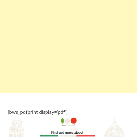
[bws_pdfprint display=’pdf’]