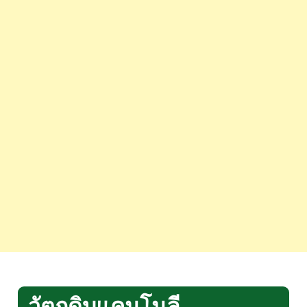
วัตถุดิบแคนโนลี