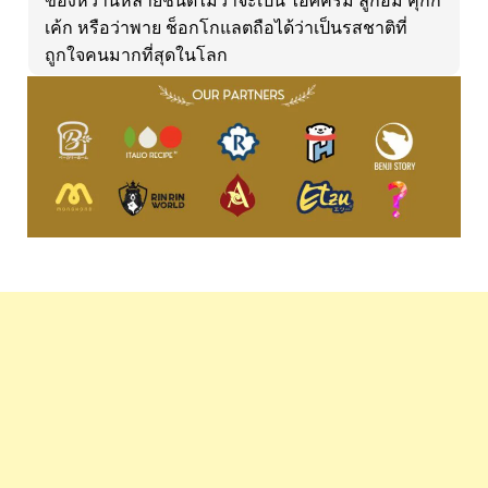
ของหวานหลายชนิดไม่ว่าจะเป็น ไอศครีม ลูกอม คุกกี้
เค้ก หรือว่าพาย ช็อกโกแลตถือได้ว่าเป็นรสชาติที่
ถูกใจคนมากที่สุดในโลก