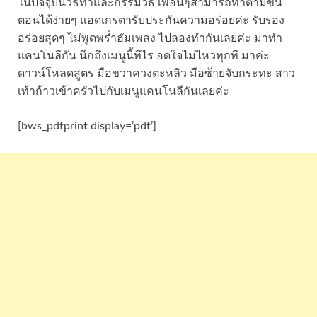
ในปัจจุบันวิธีทำและกรรมวิธี เพื่อนๆสามารถทำตามขั้น
ตอนได้ง่ายๆ แอดเกรตารับประกันความอร่อยค่ะ รับรอง
อร่อยสุดๆ ไม่พูดพร่ำฮัมเพลง ไปลองทำกันเลยค่ะ มาทำ
แคนโนลีกัน นึกถึงเมนูนี้ทีไร อดใจไม่ไหวทุกที มาค่ะ
ดาวน์โหลดสูตร มือขวาควงตะหลิว มือซ้ายจับกระทะ สาว
เท้าก้าวเข้าครัวไปกับเมนูแคนโนลีกันเลยค่ะ
[bws_pdfprint display=’pdf’]