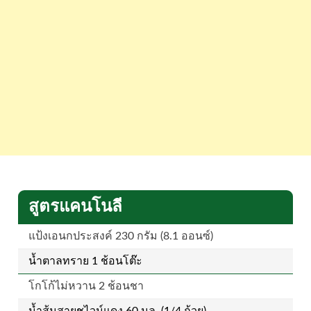
สูตรแคนโนลี
แป้งเอนกประสงค์ 230 กรัม (8.1 ออนซ์)
น้ำตาลทราย 1 ช้อนโต๊ะ
โกโก้ไม่หวาน 2 ช้อนชา
น้ำส้มสายชูไวน์แดง 60 มล. (1/4 ถ้วย)