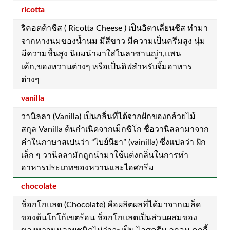
ricotta
ริคอตต้าชีส ( Ricotta Cheese ) เป็นอิตาเลี่ยนชีส ทำมา
จากหางนมของน้ำนม มีสีขาว มีความเป็นครีมสูง นุ่ม
มีความชื้นสูง นิยมนำมาใส่ในลาซานญ่า,แพน
เค้ก,ของหวานต่างๆ หรือเป็นดิฟสำหรับจิ้มอาหาร
ต่างๆ
vanilla
วานิลลา (Vanilla) เป็นกลิ่นที่ได้จากฝักของกล้วยไม้
สกุล Vanilla ต้นกำเนิดจากเม็กซิโก ชื่อวานิลลามาจาก
คำในภาษาสเปนว่า “ไบย์นียา” (vainilla) ซึ่งแปลว่า ฝัก
เล็ก ๆ วานิลลามักถูกนำมาใช้แต่งกลิ่นในการทำ
อาหารประเภทของหวานและไอศกรีม
chocolate
ช็อกโกแลต (Chocolate) คือผลิตผลที่ได้มาจากเมล็ด
ของต้นโกโก้เขตร้อน ช็อกโกแลตเป็นส่วนผสมของ