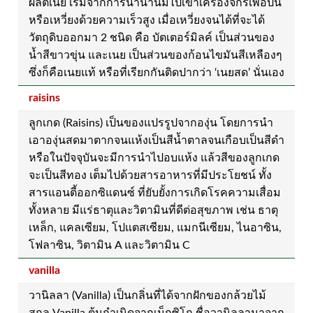
ผลิตเนย เริ่มจากการนำน้ำนมไปเข้าเครื่องจักรเพื่อปั่น
หรือเหวี่ยงด้วยความเร็วสูง เมื่อเหวี่ยงจนได้ที่จะได้
วัตถุดิบออกมา 2 ชนิด คือ บัตเตอร์มิลค์ เป็นส่วนของ
น้ำสีขาวขุ่น และเนย เป็นส่วนของก้อนไขมันสีเหลืองๆ
ซึ่งก็คือเนยแท้ หรือที่เรียกกันติดปากว่า ‘เนยสด’ นั่นเอง
raisins
ลูกเกด (Raisins) เป็นของแปรรูปจากองุ่น โดยการนำ
เอาองุ่นสดมาตากจนแห้งเป็นสีน้ำตาลจนเกือบเป็นสีดำ
หรือในปัจจุบันจะมีการนำไปอบแห้ง แล้วสีของลูกเกด
จะเป็นสีทอง เต็มไปด้วยสารอาหารที่มีประโยชน์ ทั้ง
สารแอนตี้ออกซิแดนซ์ ที่ยับยั้งการเกิดโรคความเสื่อม
ทั้งหลาย มีแร่ธาตุและวิตามินที่ดีต่อสุขภาพ เช่น ธาตุ
เหล็ก, แคลเซียม, โปแตสเซียม, แมกนีเซียม, ไนอาซิน,
โฟลาซิน, วิตามิน A และวิตามิน C
vanilla
วานิลลา (Vanilla) เป็นกลิ่นที่ได้จากฝักของกล้วยไม้