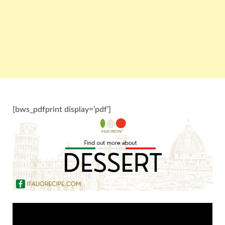
[bws_pdfprint display=’pdf’]