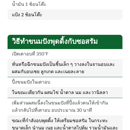
น้ำมัน 1 ช้อนโต๊ะ
แป้ง 2 ช้อนโต๊ะ
วิธีทำขนมปังพุดดิ้งกับซอสรัม
เปิดเตาอบที่ 350˚F
หั่นหรือฉีกขนมปังเป็นชิ้นเล็ก ๆ วางลงในจานอบและ
ผสมกับอบเชย ลูกเกด และเนยละลาย
ปิ้งขนมปังในเตาอบ
ในขณะเดียวกัน ผสมไข่ น้ำตาล นม และวานิลลา
เพิ่มส่วนผสมนี้ลงในขนมปังที่ปิ้งแล้วคนให้เข้ากัน
แล้วกลับไปที่เตาอบ อบประมาณ 30 นาที
ขณะที่กำลังอบพุดดิ้ง ให้เตรียมซอสรัม ในกระทะ
ขนาดเล็ก นำนม เนย และน้ำตาลไปต้ม รวมน้ำมันและ