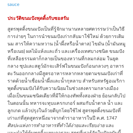
sauce
ประวัติขนมปังพุดดิ้งกับซอสรัม
สูตรพุดดิ้งขนมปังเป็นที่รู้จักมานานหลายศตวรรษว่าเป็นวิธี
การง่ายๆ ในการนำขนมปังเก่ากลับมาใช้ใหม่ ด้วยการเติม
นม สารให้ความหวาน (น้ำผึ้งหรือน้ำตาล) ไขมัน (น้ำมันหมู
หรือเนย) ผลไม้แห้งและถั่ว และเครื่องเทศบางชนิด ขนมปัง
ที่เหลือธรรมดาก็กลายเป็นของหวานที่กลมกล่อม ในยุค
กลาง ซุปและสตูว์มักจะเสิร์ฟในขนมปังก้อนกลวงๆ อาหาร
ตะวันออกกลางมีสูตรอาหารหลากหลายตามขนมปังเก่าที่
ราดด้วยน้ำเชื่อมน้ำผึ้งและน้ำกุหลาบ สำหรับสหรัฐอเมริกา
พุดดิ้งขนมปังได้รับความนิยมในช่วงสงครามกลางเมือง
เมื่อเป็นขนมชนิดเดียวที่มีให้กองทัพทั้งสองฝ่าย ย้อนกลับไป
ในตอนนั้น ทหารจะทุบแครกเกอร์ ผสมกับน้ำตาล น้ำ และ
ลูกเกด แล้วปรุงในถ้วยดีบุกโดยใช้ไฟ สูตรพุดดิ้งขนมปังที่
เก่าแก่ที่สุดสูตรหนึ่งมาจากตำราอาหารในปี ค.ศ. 1747
ศิลปะแห่งการทำอาหารที่ทำได้ง่ายและเรียบง่าย
และ