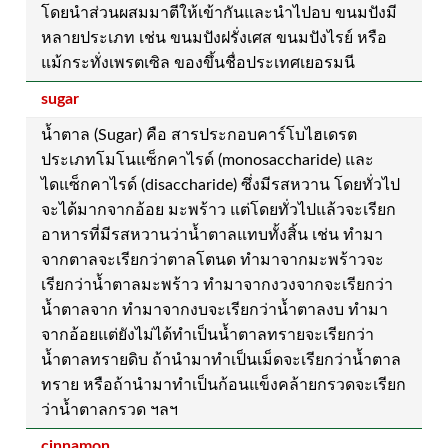
โดยนำส่วนผสมมาตีให้เข้ากันและนำไปอบ ขนมปังมี
หลายประเภท เช่น ขนมปังฝรั่งเศส ขนมปังไรย์ หรือ
แม้กระทั่งเพรตเซิล ของขึ้นชื่อประเทศเยอรมนี
sugar
น้ำตาล (Sugar) คือ สารประกอบคาร์โบไฮเดรต
ประเภทโมโนแซ็กคาไรด์ (monosaccharide) และ
ไดแซ็กคาไรด์ (disaccharide) ซึ่งมีรสหวาน โดยทั่วไป
จะได้มากจากอ้อย มะพร้าว แต่โดยทั่วไปแล้วจะเรียก
อาหารที่มีรสหวานว่าน้ำตาลแทบทั้งสิ้น เช่น ทำมา
จากตาลจะเรียกว่าตาลโตนด ทำมาจากมะพร้าวจะ
เรียกว่าน้ำตาลมะพร้าว ทำมาจากงวงจากจะเรียกว่า
น้ำตาลจาก ทำมาจากงบจะเรียกว่าน้ำตาลงบ ทำมา
จากอ้อยแต่ยังไม่ได้ทำเป็นน้ำตาลทรายจะเรียกว่า
น้ำตาลทรายดิบ ถ้านำมาทำเป็นเม็ดจะเรียกว่าน้ำตาล
ทราย หรือถ้านำมาทำเป็นก้อนแข็งคล้ายกรวดจะเรียก
ว่าน้ำตาลกรวด ฯลฯ
cinnamon