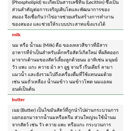
(Phospholipid) จะเกิดเป็นสารเลซิทิน (Lecithin) ซึ่งเป็น
ส่วนสำคัญต่อการเจริญเติบโตและพัฒนาการของ
สมอง จึงเชื่อกันว่าไข่อาจช่วยเสริมสร้างการทำงาน
ของสมอง และช่วยให้ระบบประสาทแข็งแรงได้
milk
นม หรือ น้ำนม (Milk) คือ ของเหลวสีขาวที่มีสาร
อาหารที่จำเป็นสำหรับเด็กหรือสัตว์เกิดใหม่ ที่ผลิตออก
มาจากเต้านมของสัตว์เลี้ยงลูกด้วยนม อาทิเช่น มนุษย์
วัว แพะ แกะ ควาย ม้า ลา อูฐ จามรี เรีนเดียร์ ลามา
แมวน้ำ และยังรวมไปถึงเครื่องดื่มที่ใช้แทนนมด้วย
เช่น นมถั่วเหลือง น้ำนมข้าว นมข้าวโพด นมแอลม
อนด์เป็นต้น
butter
เนย (Butter) เป็นไขมันสัตว์ที่ถูกนำไปผ่านกระบวนการ
แยกออกมาจากน้ำนมหรือครีม ส่วนใหญ่จะใช้น้ำนม
จากสัตว์ เช่น วัว ควาย แพะ หรือแกะ กระบวนการ