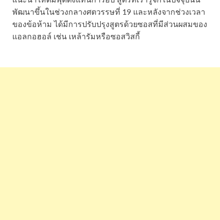
แนะนำให้ต้มพุดดิ้งแทนการอบ สูตรที่เรารู้จักในปัจจุบันนี้
พัฒนาขึ้นในช่วงกลางศตวรรษที่ 19 และหลังจากช่วงเวลา
ของข้อห้าม ได้มีการปรับปรุงสูตรด้วยซอสที่มีส่วนผสมของ
แอลกอฮอล์ เช่น เหล้ารัมหรือซอสวิสกี้