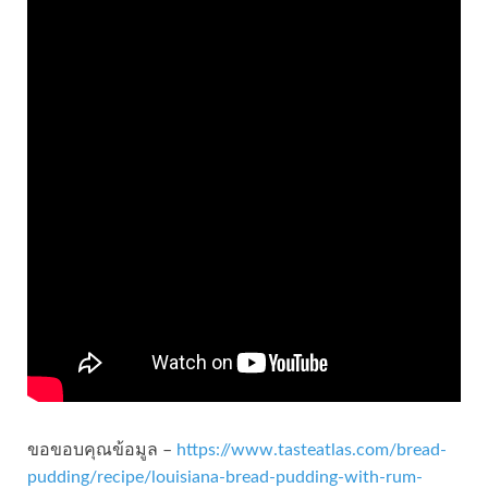
ขอขอบคุณข้อมูล –
https://www.tasteatlas.com/bread-
pudding/recipe/louisiana-bread-pudding-with-rum-