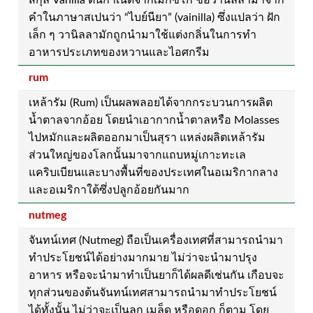
สกุล Vanilla ต้นกำเนิดจากเม็กซิโก ชื่อวานิลลามาจาก
คำในภาษาสเปนว่า “ไบย์นียา” (vainilla) ซึ่งแปลว่า ฝัก
เล็ก ๆ วานิลลามักถูกนำมาใช้แต่งกลิ่นในการทำ
อาหารประเภทของหวานและไอศกรีม
rum
เหล้ารัม (Rum) เป็นผลพลอยได้จากกระบวนการผลิต
น้ำตาลจากอ้อย โดยนำเอากากน้ำตาลหรือ Molasses
ไปหมักและผลิตออกมาเป็นสุรา แหล่งผลิตเหล้ารัม
ส่วนใหญ่ของโลกนั้นมาจากแถบหมู่เกาะทะเล
แคริบเบียนและบางพื้นที่ของประเทศในอเมริกากลาง
และอเมริกาใต้ซึ่งปลูกอ้อยกันมาก
nutmeg
จันทน์เทศ (Nutmeg) ถือเป็นเครื่องเทศที่สามารถนำมา
ทำประโยชน์ได้อย่างมากมาย ไม่ว่าจะนำมาปรุง
อาหาร หรือจะนำมาทำเป็นยาก็ได้ผลดีเช่นกัน เกือบจะ
ทุกส่วนของต้นจันทน์เทศสามารถนำมาทำประโยชน์
ได้ทั้งนั้น ไม่ว่าจะเป็นลูก เมล็ด หรือดอก ก็ตาม โดย