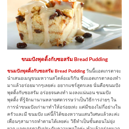
ขนมปังพุดดิ้งกับซอสรัม Bread Pudding
ขนมปังพุดดิ้งกับซอสรัม Bread Pudding
วันนี้แอดเกรตาจะ
นำเสนอเมนูขนมหวานสไตล์อเมริกัน ซึ่งแอดเกรตาลองทำ
มาแล้วอร่อยมากๆเลยค่ะ อยากแชร์สูตรเลย นั่นคือขนมปัง
พุดดิ้งกับซอสรัม อร่อยจนคงทำ มงลงแน่นอน ขนมปัง
พุดดิ้ง ที่รู้จักมานานหลายศตวรรษว่าเป็นวิธีการง่ายๆ ใน
การนำขนมปังเก่ามาทำให้อร่อยเห่ะ แค่มีของไม่กี่อย่างใน
ครัวและมี ขนมปัง แค่นี้ก็ได้ของหวานแสนวิเศษแล้วละค่ะ
เพื่อนๆสามารถทำตามได้เลยค่ะ วิธีทำเป็นขั้นตอนไม่ยุ่ง
ยาก แอดเกรตารับประกันความพอใจค่ะ ทำแล้วอร่อยมาก