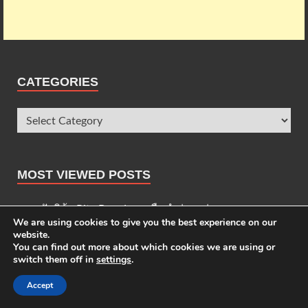
CATEGORIES
MOST VIEWED POSTS
ขนมปังพิต้า Pita Bread นวดมือทำง่ายอร่อยมาก
We are using cookies to give you the best experience on our
มาการิต้าพิซซ่า Pizza Margherita เมนูพิซซ่าแบบฉบับ
website.
You can find out more about which cookies we are using or
ดั้งเดิม
switch them off in
settings
.
ฟอกาเซีย Focaccia Bread อร่อยสูตรอิตาเลียนแท้ๆ
Accept
พิซซ่ามารินารา Pizza Marinara ทำง่ายสุขภาพดี