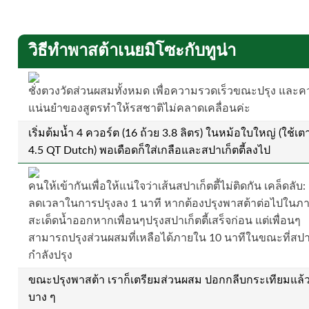
วิธีทำพาสต้าเนยมิโซะกับทูน่า
ชั่งตวงวัดส่วนผสมทั้งหมด เพื่อความรวดเร็วขณะปรุง และ
แน่นยำของสูตรทำให้รสชาติไม่คลาดเคลื่อนค่ะ
เริ่มต้มน้ำ 4 ควอร์ต (16 ถ้วย 3.8 ลิตร) ในหม้อใบใหญ่ (ใช้เ
4.5 QT Dutch) พอเดือดก็ใส่เกลือและสปาเก็ตตี้ลงไป
คนให้เข้ากันเพื่อให้แน่ใจว่าเส้นสปาเก็ตตี้ไม่ติดกัน เคล็ดลับ:
ลดเวลาในการปรุงลง 1 นาที หากต้องปรุงพาสต้าต่อไปในภา
สะเด็ดน้ำออกหากเพื่อนๆปรุงสปาเก็ตตี้เสร็จก่อน แต่เพื่อนๆ
สามารถปรุงส่วนผสมที่เหลือได้ภายใน 10 นาทีในขณะที่สปาเก
กำลังปรุง
ขณะปรุงพาสต้า เราก็เตรียมส่วนผสม ปอกกลีบกระเทียมแล้ว
บาง ๆ