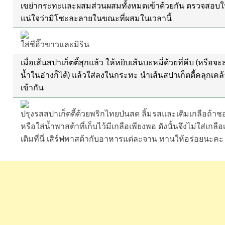
เขย่ากระทะและผสมส่วนผสมทั้งหมดเข้าด้วยกัน ตรวจสอบใ
แน่ใจว่ามิโซะละลายในขณะที่ผสมในเวลานี้
ใส่ซีอิ๊วขาวและมิริน
เมื่อเส้นสปาเก็ตตี้สุกแล้ว ให้หยิบเส้นบะหมี่ด้วยที่คีบ (หรือจะ
น้ำในอ่างก็ได้) แล้วใส่ลงในกระทะ นำเส้นสปาเก็ตตี้คลุกเคล้
เข้ากัน
ปรุงรสสปาเก็ตตี้ด้วยพริกไทยป่นสด ลิ้มรสและเติมเกลือถ้าช
หรือใส่น้ำพาสต้าที่เก็บไว้มีเกลือเพียงพอ ดังนั้นจึงไม่ใส่เกลือเ
เติมที่นี่ เสิร์ฟพาสต้ากับอาหารแต่ละจาน ทานให้อร่อยนะคะ