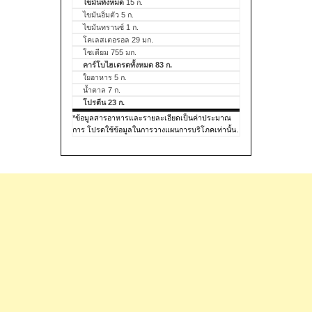
ไขมันทั้งหมด
15 ก.
ไขมันอิ่มตัว 5 ก.
ไขมันทรานซ์ 1 ก.
โคเลสเตอรอล 29 มก.
โซเดียม 755 มก.
คาร์โบไฮเดรตทั้งหมด 83 ก.
ใยอาหาร 5 ก.
น้ำตาล 7 ก.
โปรตีน 23 ก.
*ข้อมูลสารอาหารและรายละเอียดเป็นค่าประมาณ
การ โปรดใช้ข้อมูลในการวางแผนการบริโภคเท่านั้น.