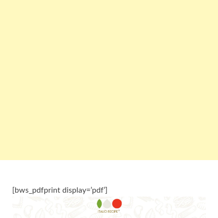
[bws_pdfprint display=’pdf’]