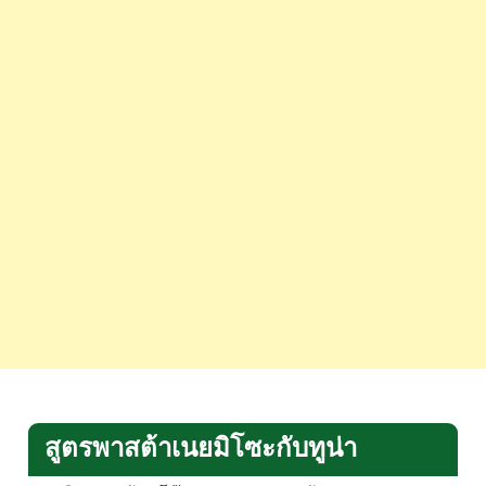
สูตรพาสต้าเนยมิโซะกับทูน่า